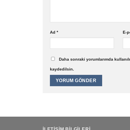
Ad
*
E-p
Daha sonraki yorumlarımda kullanılm
kaydedilsin.
İLETIŞIM BILGILERI