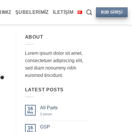
IMIZ
ŞUBELERIMIZ
İLETIŞIM
B2B GIRIŞI
ABOUT
Lorem ipsum dolor sit amet,
consectetuer adipiscing elit,
sed diam nonummy nibh
euismod tincidunt.
LATEST POSTS
All Parts
16
May
All
2 yorum
Parts
için
GSP
16
May