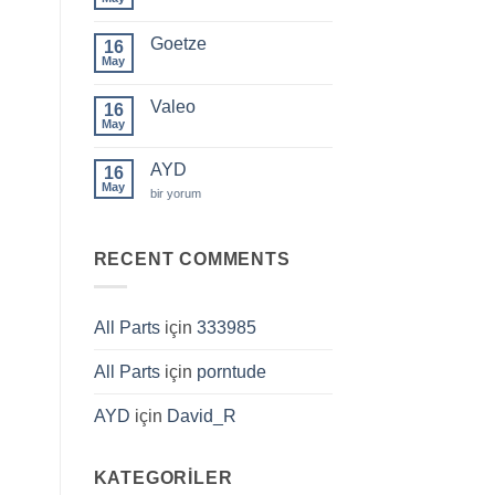
Yorum
yok
GSP
Goetze
16
May
Yorum
yok
Goetze
Valeo
16
May
Yorum
yok
Valeo
AYD
16
May
AYD
bir yorum
için
RECENT COMMENTS
All Parts
için
333985
All Parts
için
porntude
AYD
için
David_R
KATEGORILER